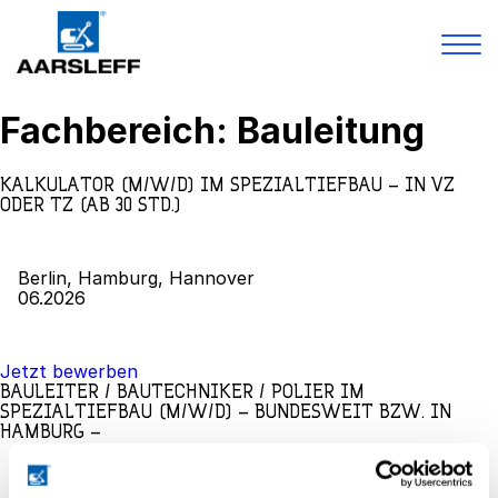
Skip
Fachbereich:
Bauleitung
to
Leistungen
content
Projekte
KALKULATOR (M/W/D) IM SPEZIALTIEFBAU – IN VZ
Karriere
ODER TZ (AB 30 STD.)
Über Uns
Bibliothek
Kontakt
Berlin, Hamburg, Hannover
06.2026
Jetzt bewerben
BAULEITER / BAUTECHNIKER / POLIER IM
SPEZIALTIEFBAU (M/W/D) – BUNDESWEIT BZW. IN
HAMBURG –