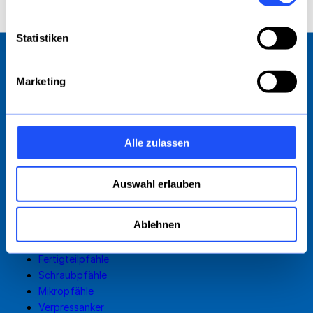
E
info@aarsleff.de
T +49 (0) 40 75242460
Statistiken
Startseite
Leistungen
Projekte
Marketing
Karriere
Über Uns
Bibliothek
Alle zulassen
Kontakt
Impressum
Auswahl erlauben
Datenschutz
SERVICES
Ablehnen
Rammpfähle
Fertigteilpfähle
Schraubpfähle
Mikropfähle
Verpressanker