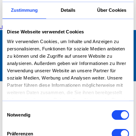
Bundesweit
06.2026
Zustimmung
Details
Über Cookies
Jetzt bewerben
Diese Webseite verwendet Cookies
Wir verwenden Cookies, um Inhalte und Anzeigen zu
personalisieren, Funktionen für soziale Medien anbieten
zu können und die Zugriffe auf unsere Website zu
analysieren. Außerdem geben wir Informationen zu Ihrer
Verwendung unserer Website an unsere Partner für
soziale Medien, Werbung und Analysen weiter. Unsere
Partner führen diese Informationen möglicherweise mit
weiteren Daten zusammen, die Sie ihnen bereitgestellt
Willkommen bei AARSLEFF Spezialtiefbau!
haben oder die sie im Rahmen Ihrer Nutzung der Dienste
gesammelt haben.
Durch die Verschmelzung der STB Wöltjen
Einwilligungsauswahl
AARSLEFF Spezialtiefbau GmbH
GmbH in die AARSLEFF Spezialtiefbau GmbH,
Notwendig
Nagelsweg 33-35
finden Sie unser gebündeltes Know-how und
D-20097 Hamburg
unsere Technologien nun gemeinsam auf
Präferenzen
www.aarsleff.de