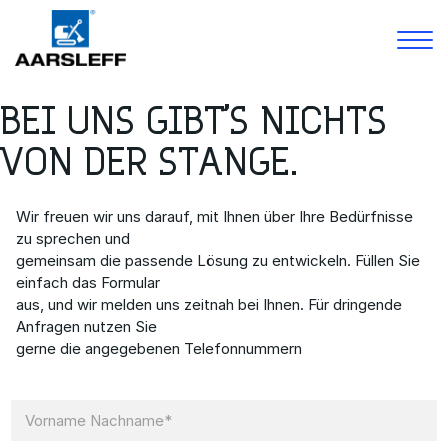
Skip
BEI UNS GIBT’S NICHTS
to
Leistungen
content
VON DER STANGE.
Projekte
Karriere
Über Uns
Wir freuen wir uns darauf, mit Ihnen über Ihre Bedürfnisse
Bibliothek
zu sprechen und
Kontakt
gemeinsam die passende Lösung zu entwickeln. Füllen Sie
einfach das Formular
aus, und wir melden uns zeitnah bei Ihnen. Für dringende
Anfragen nutzen Sie
gerne die angegebenen Telefonnummern
N
a
m