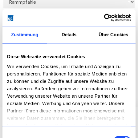
t
i
e
W
r
e
e
i
n
Zustimmung
Details
Über Cookies
t
S
e
i
r
e
e
m
Diese Webseite verwendet Cookies
I
i
Wir verwenden Cookies, um Inhalte und Anzeigen zu
D
Ich habe die
Datenschutzbestimmungen
gelesen und
n
c
a
verstanden *
f
personalisieren, Funktionen für soziale Medien anbieten
h
t
o
t
zu können und die Zugriffe auf unsere Website zu
e
r
e
E-Mail-Adresse
*
analysieren. Außerdem geben wir Informationen zu Ihrer
n
m
l
Verwendung unserer Website an unsere Partner für
s
a
e
c
t
f
soziale Medien, Werbung und Analysen weiter. Unsere
h
i
o
Partner führen diese Informationen möglicherweise mit
u
o
n
weiteren Daten zusammen, die Sie ihnen bereitgestellt
t
n
i
Dropdown
Willkommen bei AARSLEFF Spezialtiefbau!
z
haben oder die sie im Rahmen Ihrer Nutzung der Dienste
e
s
*
n
c
gesammelt haben.
Durch die Verschmelzung der STB Wöltjen
Einwilligungsauswahl
z