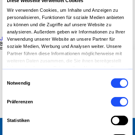
Diese Webseite verwendet Cookies
Wir verwenden Cookies, um Inhalte und Anzeigen zu
Oldenburg (Bremen)
personalisieren, Funktionen für soziale Medien anbieten
03.2026
zu können und die Zugriffe auf unsere Website zu
analysieren. Außerdem geben wir Informationen zu Ihrer
Jetzt bewerben
Verwendung unserer Website an unsere Partner für
BRUNNENBAUER / FACHKRAFT FÜR BOHRUNGEN UND
soziale Medien, Werbung und Analysen weiter. Unsere
EINBAU VON ERDWÄRMESONDEN (M/W/D) –
Partner führen diese Informationen möglicherweise mit
GEOTHERMIE
weiteren Daten zusammen, die Sie ihnen bereitgestellt
Willkommen bei AARSLEFF Spezialtiefbau!
haben oder die sie im Rahmen Ihrer Nutzung der Dienste
Bundesweit
gesammelt haben.
Durch die Verschmelzung der STB Wöltjen
Einwilligungsauswahl
03.2026
GmbH in die AARSLEFF Spezialtiefbau GmbH,
Notwendig
finden Sie unser gebündeltes Know-how und
unsere Technologien nun gemeinsam auf
Jetzt bewerben
Präferenzen
www.aarsleff.de
Statistiken