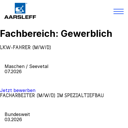
Skip
Fachbereich:
Gewerblich
to
Leistungen
content
Projekte
LKW-FAHRER (M/W/D)
Karriere
Über Uns
Bibliothek
Maschen / Seevetal
Kontakt
07.2026
Jetzt bewerben
FACHARBEITER (M/W/D) IM SPEZIALTIEFBAU
Bundesweit
03.2026