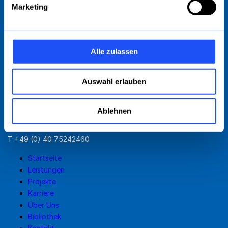
Marketing
Alle zulassen
AARSLEFF Spezialtiefbau GmbH
Auswahl erlauben
Nagelsweg 33-35
D-20097 Hamburg
Ablehnen
E
info@aarsleff.de
T +49 (0) 40 75242460
Startseite
Leistungen
Projekte
Karriere
Über Uns
Bibliothek