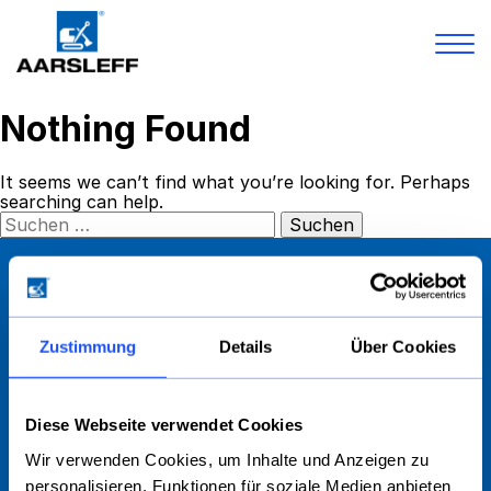
Skip
Nothing Found
to
Leistungen
content
Projekte
It seems we can’t find what you’re looking for. Perhaps
Karriere
searching can help.
Über Uns
Suchen
nach:
Bibliothek
Kontakt
Zustimmung
Details
Über Cookies
Diese Webseite verwendet Cookies
Wir verwenden Cookies, um Inhalte und Anzeigen zu
personalisieren, Funktionen für soziale Medien anbieten