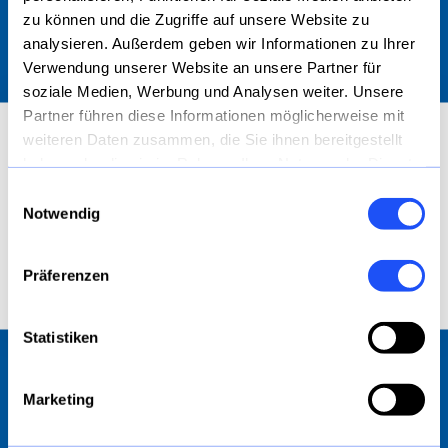
zu können und die Zugriffe auf unsere Website zu
AARSLEFF Spezialtiefbau GmbH
analysieren. Außerdem geben wir Informationen zu Ihrer
Nagelsweg 33-35
Verwendung unserer Website an unsere Partner für
D-20097 Hamburg
soziale Medien, Werbung und Analysen weiter. Unsere
Partner führen diese Informationen möglicherweise mit
E
info@aarsleff.de
weiteren Daten zusammen, die Sie ihnen bereitgestellt
T +49 (0) 40 75242460
Willkommen bei AARSLEFF Spezialtiefbau!
haben oder die sie im Rahmen Ihrer Nutzung der Dienste
Startseite
gesammelt haben.
Durch die Verschmelzung der STB Wöltjen
Einwilligungsauswahl
Leistungen
GmbH in die AARSLEFF Spezialtiefbau GmbH,
Notwendig
Projekte
finden Sie unser gebündeltes Know-how und
unsere Technologien nun gemeinsam auf
Karriere
Präferenzen
www.aarsleff.de
Über Uns
Bibliothek
Kontakt
Statistiken
Impressum
Datenschutz
Marketing
SERVICES