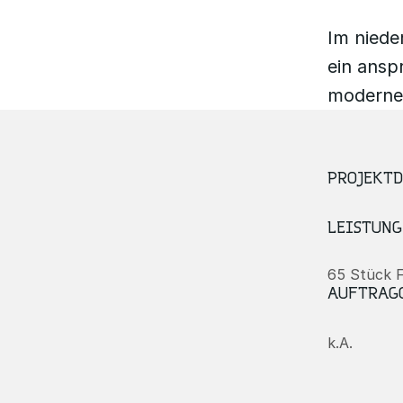
Im niede
ein ansp
moderne
PROJEKT
LEISTUNG
65 Stück F
AUFTRAG
k.A.