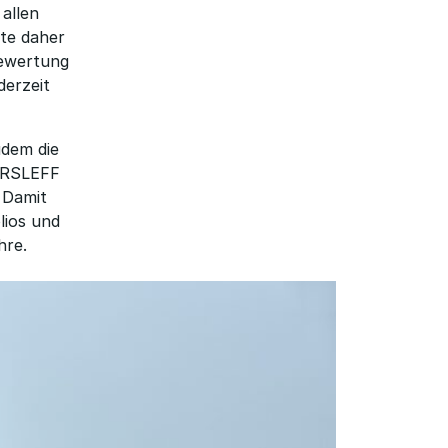
allen
rte daher
Bewertung
derzeit
udem die
AARSLEFF
 Damit
lios und
hre.