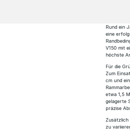
Rund ein J
eine erfol
Randbedin
V150 mit e
höchste An
Für die Gr
Zum Einsat
cm und ein
Rammarbeit
etwa 1,5 M
gelagerte 
präzise A
Zusätzlich
zu variier