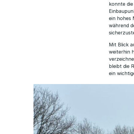
konnte die
Einbaupunk
ein hohes 
während de
sicherzuste
Mit Blick 
weiterhin
verzeichne
bleibt die
ein wichti