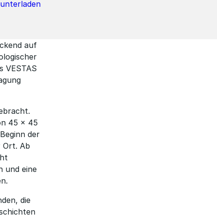
runterladen
ickend auf
ologischer
ps VESTAS
ragung
ebracht.
on 45 × 45
 Beginn der
 Ort. Ab
ht
n und eine
n.
den, die
nschichten