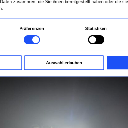
 Daten zusammen, die Sie ihnen bereitgestellt haben oder die s
Spezialtiefbau GmbH, finden Sie unser gebündeltes Kno
n.
Technologien nun gemeinsam auf
www.aarsleff.de
Präferenzen
Statistiken
Auswahl erlauben