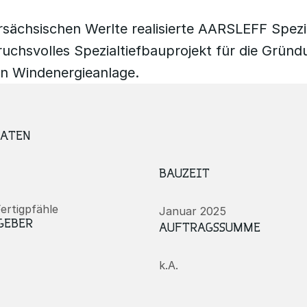
rsächsischen Werlte realisierte AARSLEFF Spezi
ruchsvolles Spezialtiefbauprojekt für die Gründ
n Windenergieanlage.
DATEN
BAUZEIT
ertigpfähle
Januar 2025
GEBER
AUFTRAGSSUMME
k.A.