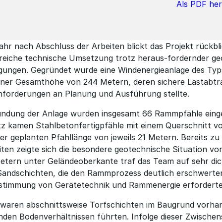
Als PDF he
ahr nach Abschluss der Arbeiten blickt das Projekt rückbl
greiche technische Umsetzung trotz heraus-fordernder ge
gungen. Gegründet wurde eine Windenergieanlage des Ty
iner Gesamthöhe von 244 Metern, deren sichere Lastabt
forderungen an Planung und Ausführung stellte.
ündung der Anlage wurden insgesamt 66 Rammpfähle eing
z kamen Stahlbetonfertigpfähle mit einem Querschnitt v
er geplanten Pfahllänge von jeweils 21 Metern. Bereits zu
en zeigte sich die besondere geotechnische Situation vor
etern unter Geländeoberkante traf das Team auf sehr dic
Sandschichten, die den Rammprozess deutlich erschwerte
bstimmung von Gerätetechnik und Rammenergie erforderte
 waren abschnittsweise Torfschichten im Baugrund vorhan
enden Bodenverhältnissen führten. Infolge dieser Zwische