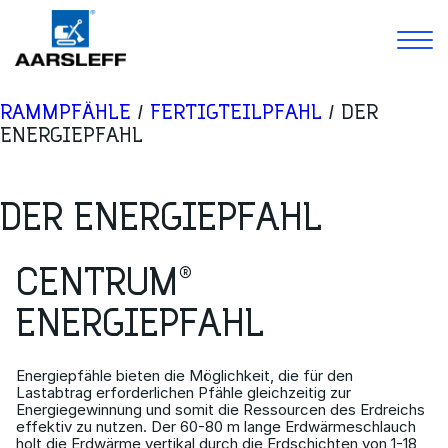
Skip
RAMMPFÄHLE
/
FERTIGTEILPFAHL
/
DER
to
Leistungen
ENERGIEPFAHL
content
Projekte
Karriere
Über Uns
DER ENERGIEPFAHL
Bibliothek
Kontakt
CENTRUM®
ENERGIEPFAHL
Energiepfähle bieten die Möglichkeit, die für den
Lastabtrag erforderlichen Pfähle gleichzeitig zur
Energiegewinnung und somit die Ressourcen des Erdreichs
effektiv zu nutzen. Der 60-80 m lange Erdwärmeschlauch
holt die Erdwärme vertikal durch die Erdschichten von 1-18