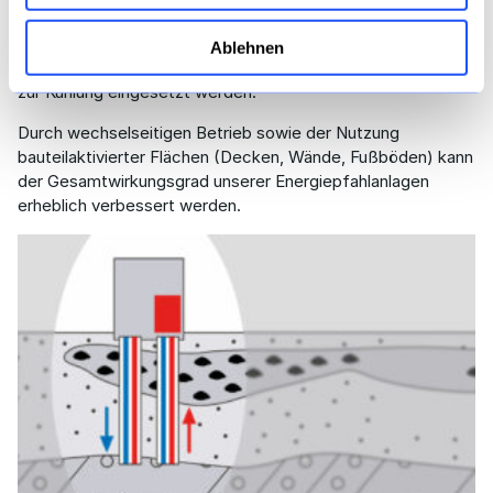
Hilfe einer Wärmepumpe, ein hohes Temperaturniveau
erreicht wird. Im Sommer kann die konstante
Ablehnen
Bodentemperatur von ca. 10-15 C° auch sehr wirtschaftlich
zur Kühlung eingesetzt werden.
Durch wechselseitigen Betrieb sowie der Nutzung
bauteilaktivierter Flächen (Decken, Wände, Fußböden) kann
der Gesamtwirkungsgrad unserer Energiepfahlanlagen
erheblich verbessert werden.